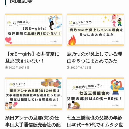
関連記事
【元Eーgirls】石井杏奈に
鹿乃つのが炎上している理
旦那(夫)はいない！
由を５つにまとめてみた
2025年10月8日
2025年9月11日
須田アンナの旦那(夫)の仕
七五三掛龍也の父親の年齢
事は大手通信販売会社の配
は40代〜50代でキムタク世