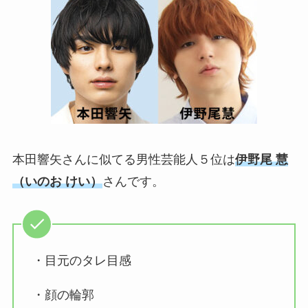
本田響矢さんに
似てる男性芸能人５
位は
伊野尾 慧
（いのお けい
）
さんです。
・目元のタレ目感
・顔の輪郭