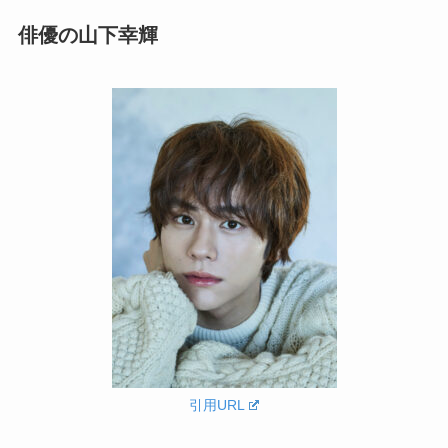
俳優の
山下幸輝
引用URL