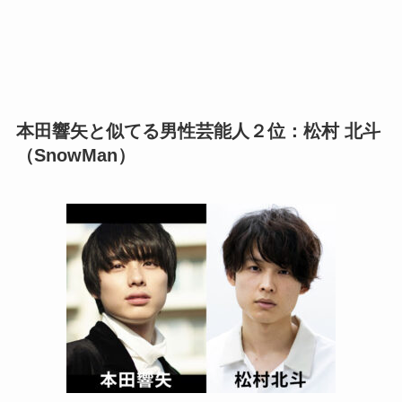
本田響矢
と似てる男性芸能人２位：松村 北斗
（SnowMan）