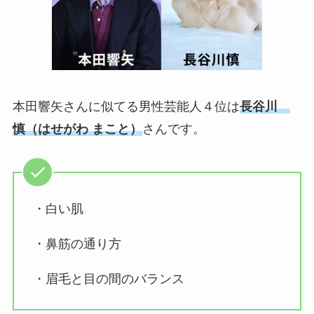
本田響矢さんに
似てる男性芸能人４
位は
長谷川
慎
（はせがわ まこと
）
さんです。
・白い肌
・鼻筋の通り方
・眉毛と目の間のバランス