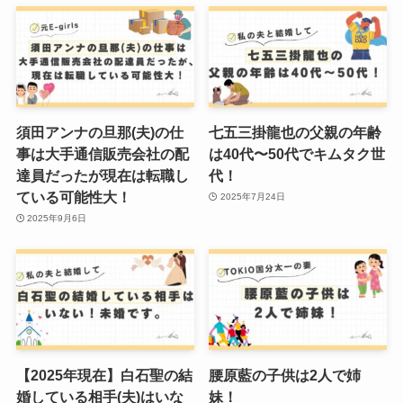
須田アンナの旦那(夫)の仕
七五三掛龍也の父親の年齢
事は大手通信販売会社の配
は40代〜50代でキムタク世
達員だったが現在は転職し
代！
ている可能性大！
2025年7月24日
2025年9月6日
【2025年現在】白石聖の結
腰原藍の子供は2人で姉
婚している相手(夫)はいな
妹！